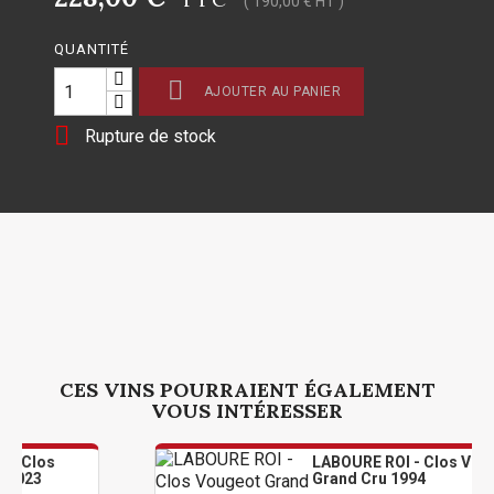
( 190,00 € HT )
QUANTITÉ

AJOUTER AU PANIER

Rupture de stock
CES VINS POURRAIENT ÉGALEMENT
VOUS INTÉRESSER
s
LABOURE ROI - Clos Vougeot
Grand Cru 1994