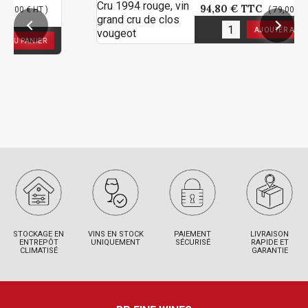
94,80 €
TTC
 HT )
( 79,00 € HT )
1
en stock
AJOUTER AU PANIER
NIER
STOCKAGE EN
VINS EN STOCK
PAIEMENT
LIVRAISON
ENTREPÔT
UNIQUEMENT
SÉCURISÉ
RAPIDE ET
CLIMATISÉ
GARANTIE