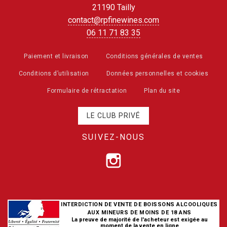
21190 Tailly
contact@rpfinewines.com
06 11 71 83 35
Paiement et livraison
Conditions générales de ventes
Conditions d’utilisation
Données personnelles et cookies
Formulaire de rétractation
Plan du site
LE CLUB PRIVÉ
SUIVEZ-NOUS
INTERDICTION DE VENTE DE BOISSONS ALCOOLIQUES
AUX MINEURS DE MOINS DE 18 ANS
La preuve de majorité de l'acheteur est exigée au
moment de la vente en ligne