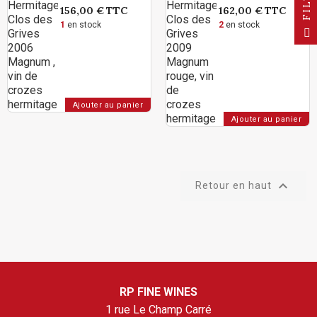
156,00 €
TTC
162,00 €
TTC
1
en stock
2
en stock
F
I
L
T
E
Ajouter au panier
Ajouter au panier

Retour en haut
RP FINE WINES
1 rue Le Champ Carré