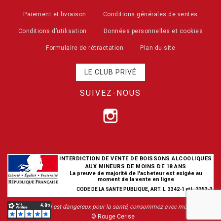
Paiement et livraison
Conditions générales de ventes
Conditions d’utilisation
Données personnelles et cookies
Formulaire de rétractation
Plan du site
LE CLUB PRIVÉ
SUIVEZ-NOUS
INTERDICTION DE VENTE DE BOISSONS ALCOOLIQUES
AUX MINEURS DE MOINS DE 18 ANS
La preuve de majorité de l'acheteur est exigée au
moment de la vente en ligne
CODE DE LA SANTE PUBLIQUE, ART. L. 3342-1 et L. 3353-3
L’abus d’alcool est dangereux pour la santé, consommez avec modération
© Rouge Cerise