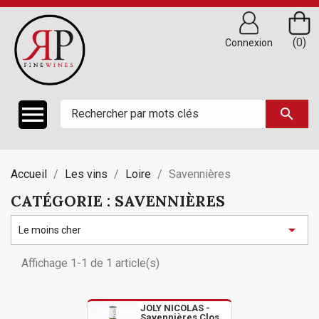
(0)
Connexion

search
Accueil
Les vins
Loire
Savennières
CATÉGORIE : SAVENNIÈRES

Le moins cher
Affichage 1-1 de 1 article(s)
JOLY NICOLAS -
Savennières Clos