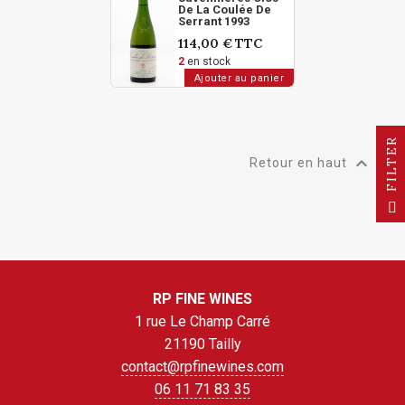
De La Coulée De
Serrant 1993
114,00 €
TTC
2
en stock
Ajouter au panier
R

Retour en haut
F
I
L
T
E
RP FINE WINES
1 rue Le Champ Carré
21190 Tailly
contact@rpfinewines.com
06 11 71 83 35