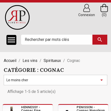
(0)
Connexion

search
Accueil
Les vins
Spiritueux
Cognac
CATÉGORIE : COGNAC

Le moins cher
Affichage 1-5 de 5 article(s)
HENNESSY -
PENISSON -
Cognac Fine
Cognac Napoléon