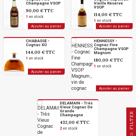
Champagne VSOP
Vieille Réserve
VSOP
90,00 €
TTC
114,00 €
TTC
1
en stock
1
en stock
Ajouter au panier
Ajouter au panier
CHABASSE -
HENNESSY -
Cognac XO
Cognac Fine
Champagne VSOP
144,00 €
TTC
Magnum
1
en stock
180,00 €
TTC
1
en stock
Ajouter au panier
Ajouter au panier
DELAMAIN - Très
Vieux Cognac De
Grande
R
Champagne
432,00 €
TTC
2
en stock
F
I
L
T
E