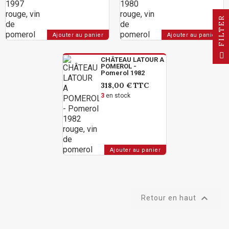
R
Ajouter au panier
Ajouter au panier
F
I
L
T
E
CHÂTEAU LATOUR A
POMEROL -
Pomerol 1982
318,00 €
TTC
3
en stock
Ajouter au panier

Retour en haut