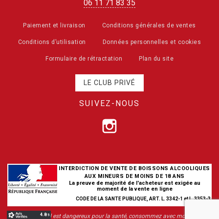
06 11 71 83 35
Paiement et livraison
Conditions générales de ventes
Conditions d’utilisation
Données personnelles et cookies
Formulaire de rétractation
Plan du site
LE CLUB PRIVÉ
SUIVEZ-NOUS
INTERDICTION DE VENTE DE BOISSONS ALCOOLIQUES
AUX MINEURS DE MOINS DE 18 ANS
La preuve de majorité de l'acheteur est exigée au
moment de la vente en ligne
CODE DE LA SANTE PUBLIQUE, ART. L. 3342-1 et L. 3353-3
L’abus d’alcool est dangereux pour la santé, consommez avec modération