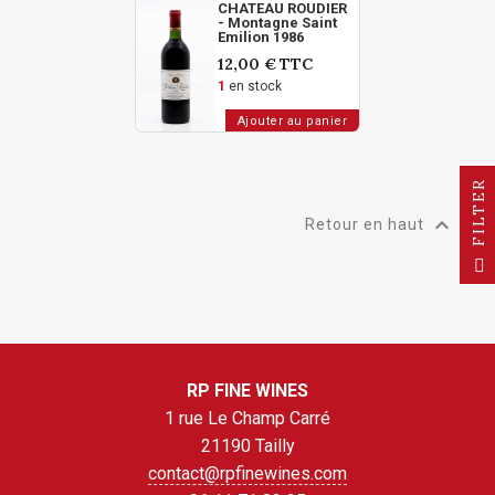
CHATEAU ROUDIER
- Montagne Saint
Emilion 1986
12,00 €
TTC
1
en stock
Ajouter au panier
R

Retour en haut
F
I
L
T
E
RP FINE WINES
1 rue Le Champ Carré
21190 Tailly
contact@rpfinewines.com