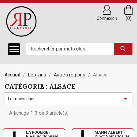
(0)
Connexion

search
Accueil
Les vins
Autres régions
Alsace
CATÉGORIE : ALSACE

Le moins cher
Affichage 1-3 de 3 article(s)
LA ROGERIE -
MANN ALBERT -
Riesling Schneid
Pinot Noir Clos De