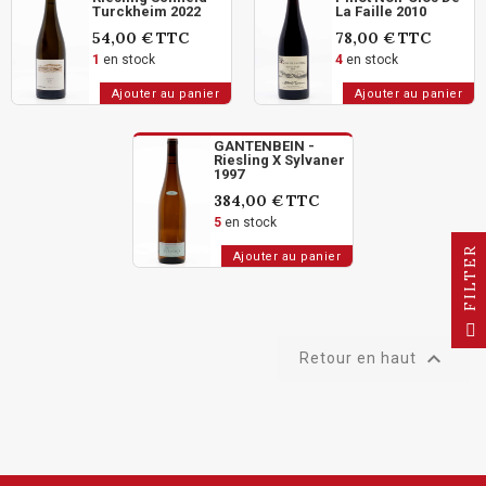
Turckheim 2022
La Faille 2010
54,00 €
TTC
78,00 €
TTC
1
en stock
4
en stock
Ajouter au panier
Ajouter au panier
GANTENBEIN -
Riesling X Sylvaner
1997
384,00 €
TTC
5
en stock
R
Ajouter au panier
F
I
L
T
E

Retour en haut