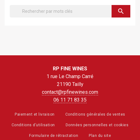
search
RP FINE WINES
1 rue Le Champ Carré
21190 Tailly
contact@rpfinewines.com
06 11 71 83 35
Paiement et livraison
Conditions générales de ventes
Conditions d’utilisation
Données personnelles et cookies
Formulaire de rétractation
Plan du site