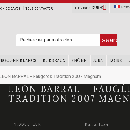

Fran
EUR €
|
DEVISE :
ION DE CAVES
NOUS CONTACTER
search
URGOGNE BLANCS
BORDEAUX
RHÔNE
JURA
LOIRE
LEON BARRAL - Faugères Tradition 2007 Magnum
LEON BARRAL - FAUGÈ
TRADITION 2007 MAG
Barral Léon
PRODUCTEUR