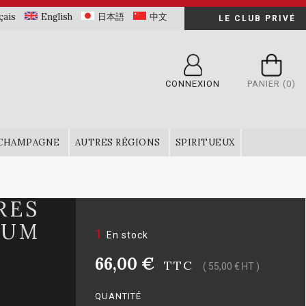
çais
English
日本語
中文
LE CLUB PRIVÉ
CONNEXION
PANIER
(0)
CHAMPAGNE
AUTRES RÉGIONS
SPIRITUEUX
RES
NUM
1
En stock
66,00 €
TTC
( 55,00 € HT )
QUANTITÉ