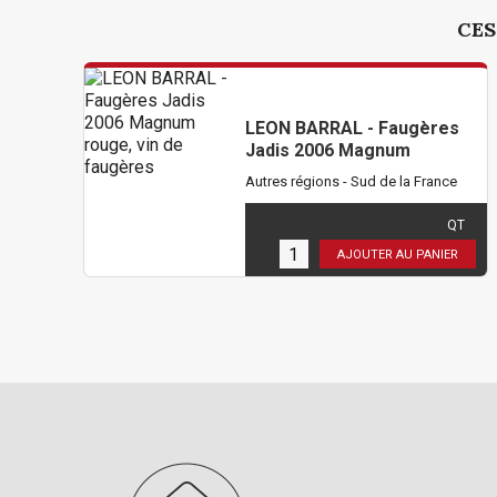
CES
LEON BARRAL - Faugères
Jadis 2006 Magnum
Autres régions - Sud de la France
90,00 €
TTC
( 75,00 € HT )
QT
1
en stock
AJOUTER AU PANIER