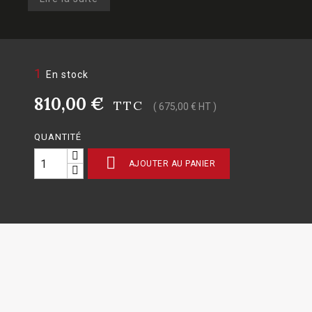
1
En stock
810,00 €
TTC
( 675,00 € HT )
QUANTITÉ

AJOUTER AU PANIER