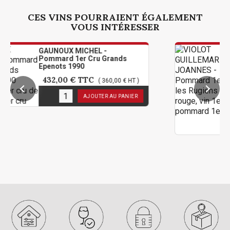
CES VINS POURRAIENT ÉGALEMENT
VOUS INTÉRESSER
OUX MICHEL -
VIOLOT GU
rd 1er Cru Grands
JOANNES - 
ts 1990
Les Rugiens
00 €
TTC
106,80 €
( 360,00 € HT )
stock
12
en stoc
AJOUTER AU PANIER
Limité à 2
personne 