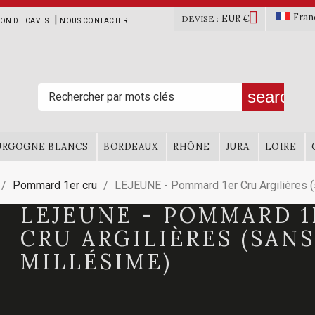

Fran
EUR €
|
DEVISE :
ION DE CAVES
NOUS CONTACTER
search
URGOGNE BLANCS
BORDEAUX
RHÔNE
JURA
LOIRE
Pommard 1er cru
LEJEUNE - Pommard 1er Cru Argilières (
LEJEUNE - POMMARD 1
CRU ARGILIÈRES (SANS
MILLÉSIME)