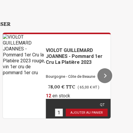
SSER
VIOLOT GUILLEMARD
JOANNES - Pommard 1er
Cru La Platière 2023
Bourgogne - Côte de Beaune
78,00 €
TTC
( 65,00 € HT )
12
en stock
QT
Limité à 2 bouteilles par
personne !
AJOUTER AU PANIER