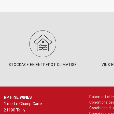
STOCKAGE EN ENTREPÔT CLIMATISÉ
VINS 
Paiement et li
RP FINE WINES
Conditions gé
1 rue Le Champ Carré
Conditions d’ut
21190 Tailly
Données perso