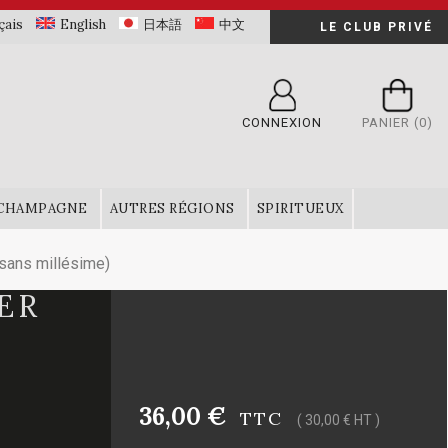
çais
English
日本語
中文
LE CLUB PRIVÉ
CONNEXION
PANIER
(0)
CHAMPAGNE
AUTRES RÉGIONS
SPIRITUEUX
sans millésime)
ER
36,00 €
TTC
( 30,00 € HT )