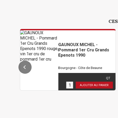
CES
GAUNOUX MICHEL -
Pommard 1er Cru Grands
Epenots 1990
Bourgogne - Côte de Beaune
432,00 €
TTC
( 360,00 € HT )
QT
2
en stock
AJOUTER AU PANIER