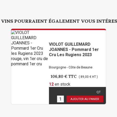
 VINS POURRAIENT ÉGALEMENT VOUS INTÉRE
VIOLOT GUILLEMARD
JOANNES - Pommard 1er
Cru Les Rugiens 2023
Bourgogne - Côte de Beaune
106,80 €
TTC
( 89,00 € HT )
12
en stock
QT
Limité à 2 bouteilles par
personne !
AJOUTER AU PANIER