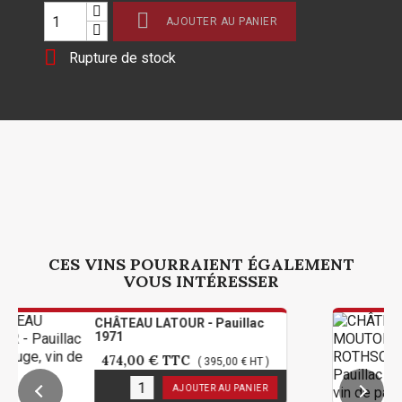

AJOUTER AU PANIER

Rupture de stock
CES VINS POURRAIENT ÉGALEMENT
VOUS INTÉRESSER
CHÂTEAU LATOUR - Pauillac
CHÂTE
1971
ROTHSC
474,00 €
TTC
432,
( 395,00 € HT )
1
en stock
1
en s
AJOUTER AU PANIER