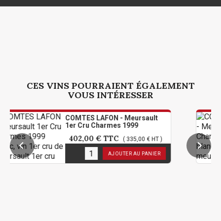
CES VINS POURRAIENT ÉGALEMENT
VOUS INTÉRESSER
COMTES LAFON - Meursault
CO
1er Cru Charmes 1999
1e
402,00 €
TTC
4
( 335,00 € HT )
3
en stock
3
e
AJOUTER AU PANIER