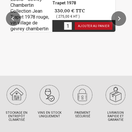
Trapet 1978
330,00 €
TTC
( 275,00 € HT )
1
en stock
AJOUTER AU PANIER
STOCKAGE EN
VINS EN STOCK
PAIEMENT
LIVRAISON
ENTREPÔT
UNIQUEMENT
SÉCURISÉ
RAPIDE ET
CLIMATISÉ
GARANTIE