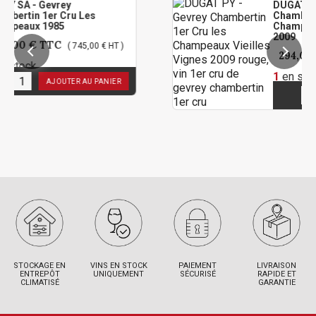
rey
DUGAT PY - Gevrey
 Cru Les
Chambertin 1er Cru L
85
Champeaux Vieilles V
2009
C
( 745,00 € HT )
294,00 €
TTC
( 245
1
en stock
OUTER AU PANIER
AJOUTER A
STOCKAGE EN
VINS EN STOCK
PAIEMENT
LIVRAISON
ENTREPÔT
UNIQUEMENT
SÉCURISÉ
RAPIDE ET
CLIMATISÉ
GARANTIE