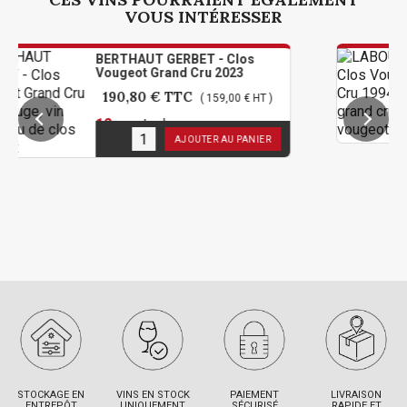
VOUS INTÉRESSER
BERTHAUT GERBET - Clos
LAB
Vougeot Grand Cru 2023
Gra
190,80 €
TTC
94
( 159,00 € HT )
12
en stock
1
en
AJOUTER AU PANIER
STOCKAGE EN
VINS EN STOCK
PAIEMENT
LIVRAISON
ENTREPÔT
UNIQUEMENT
SÉCURISÉ
RAPIDE ET