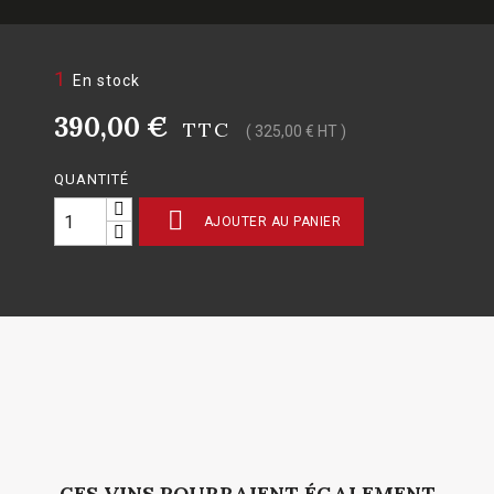
1
En stock
390,00 €
TTC
( 325,00 € HT )
QUANTITÉ

AJOUTER AU PANIER
CES VINS POURRAIENT ÉGALEMENT