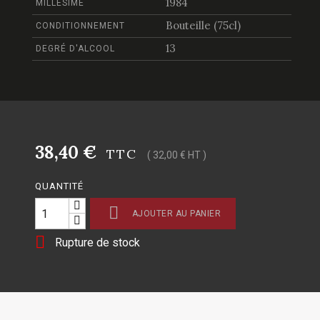
1984
MILLÉSIME
Bouteille (75cl)
CONDITIONNEMENT
13
DEGRÉ D'ALCOOL
38,40 €
TTC
( 32,00 € HT )
QUANTITÉ

AJOUTER AU PANIER

Rupture de stock