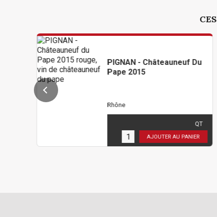
CES
PIGNAN - Châteauneuf Du
Pape 2015
Rhône
444,00 €
TTC
( 370,00 € HT )
QT
2
en stock
AJOUTER AU PANIER