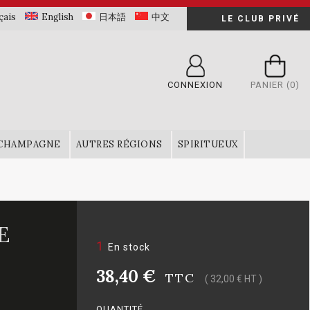
çais
English
日本語
中文
LE CLUB PRIVÉ
CONNEXION
PANIER
(0)
CHAMPAGNE
AUTRES RÉGIONS
SPIRITUEUX
E
1
En stock
38,40 €
TTC
( 32,00 € HT )
QUANTITÉ