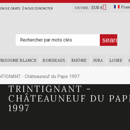

Fran
EUR €
|
DEVISE :
ION DE CAVES
NOUS CONTACTER
search
URGOGNE BLANCS
BORDEAUX
RHÔNE
JURA
LOIRE
NTIGNANT - Châteauneuf du Pape 1997
TRINTIGNANT -
CHÂTEAUNEUF DU PAP
1997