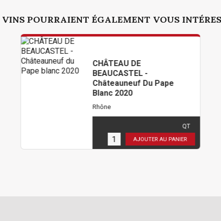
 VINS POURRAIENT ÉGALEMENT VOUS INTÉRE
CHÂTEAU DE
BEAUCASTEL -
Châteauneuf Du Pape
Blanc 2020
Rhône
70,80 €
TTC
( 59,00 € HT )
QT
3
en stock
AJOUTER AU PANIER