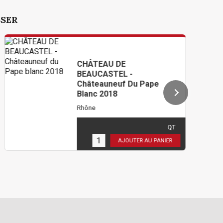
SSER
CHÂTEAU DE
BEAUCASTEL -
Châteauneuf Du Pape
Blanc 2018
Rhône
78,00 €
TTC
( 65,00 € HT )
QT
5
en stock
AJOUTER AU PANIER