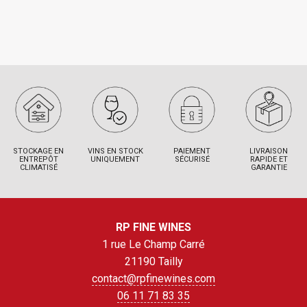
STOCKAGE EN
VINS EN STOCK
PAIEMENT
LIVRAISON
ENTREPÔT
UNIQUEMENT
SÉCURISÉ
RAPIDE ET
CLIMATISÉ
GARANTIE
RP FINE WINES
1 rue Le Champ Carré
21190 Tailly
contact@rpfinewines.com
06 11 71 83 35