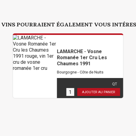
 VINS POURRAIENT ÉGALEMENT VOUS INTÉRE
LAMARCHE - Vosne
Romanée 1er Cru Les
Chaumes 1991
Bourgogne - Côte de Nuits
214,80 €
TTC
( 179,00 € HT )
QT
4
en stock
AJOUTER AU PANIER