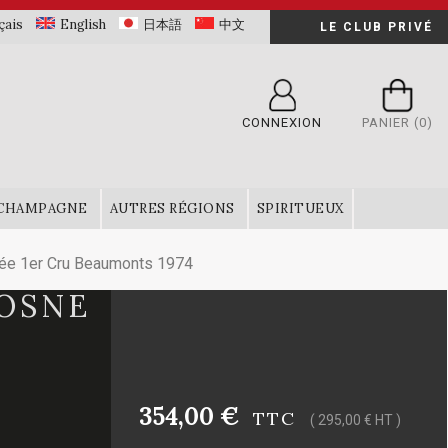
çais
English
日本語
中文
LE CLUB PRIVÉ
CONNEXION
PANIER
(0)
CHAMPAGNE
AUTRES RÉGIONS
SPIRITUEUX
e 1er Cru Beaumonts 1974
VOSNE
354,00 €
TTC
( 295,00 € HT )