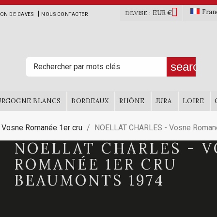

Fran
EUR €
|
DEVISE :
ION DE CAVES
NOUS CONTACTER
search
URGOGNE BLANCS
BORDEAUX
RHÔNE
JURA
LOIRE
Vosne Romanée 1er cru
NOELLAT CHARLES - Vosne Romané
NOELLAT CHARLES - 
ROMANÉE 1ER CRU
BEAUMONTS 1974