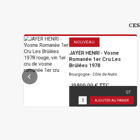
CES
NOUVEAU
JAYER HENRI - Vosne
Romanée 1er Cru Les
Brûlées 1978
Bourgogne - Côte de Nuits
19 800,00 €
TTC
( 16 500,00 € HT )
QT
2
en stock
AJOUTER AU PANIER