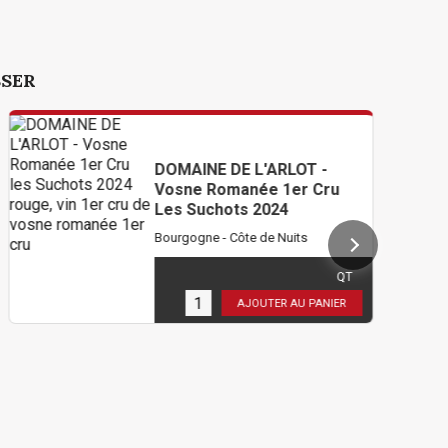
SSER
DOMAINE DE L'ARLOT -
Vosne Romanée 1er Cru
Les Suchots 2024
Bourgogne - Côte de Nuits
178,80 €
TTC
( 149,00 € HT )
QT
2
en stock
AJOUTER AU PANIER