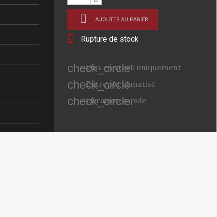

AJOUTER AU PANIER

Rupture de stock
check_circle
Vins en stock uniquement
check_circle
Entrepôt climatisé
check_circle
Livraison rapide