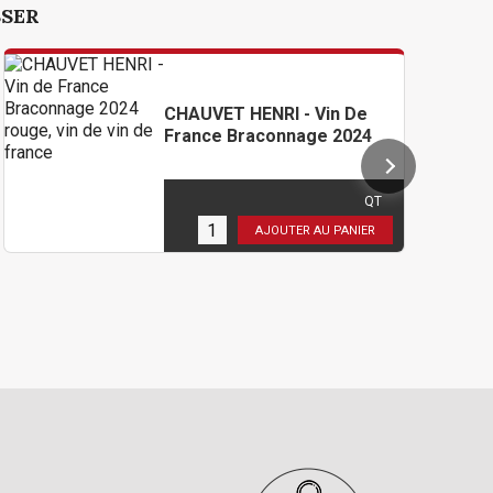
SSER
CHAUVET HENRI - Vin De
G
France Braconnage 2024
S
J
31,20 €
TTC
( 26,00 € HT )
QT
6
en stock
AJOUTER AU PANIER
1