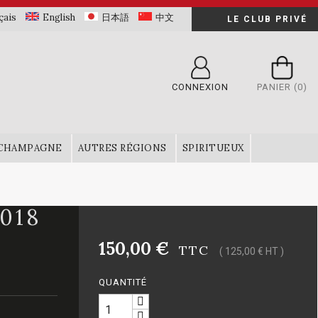
çais
English
日本語
中文
LE CLUB PRIVÉ
CONNEXION
PANIER
(0)
CHAMPAGNE
AUTRES RÉGIONS
SPIRITUEUX
018
150,00 €
TTC
( 125,00 € HT )
QUANTITÉ