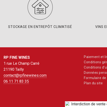
STOCKAGE EN ENTREPÔT CLIMATISÉ
VINS 
Paiement et li
RP FINE WINES
Conditions gé
1 rue Le Champ Carré
Conditions d’ut
21190 Tailly
Données perso
contact@rpfinewines.com
Formulaire de 
06 11 71 83 35
Plan du site