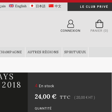
çais
English
日本語
中文
LE CLUB PRIVÉ
CONNEXION
PANIER
(0)
CHAMPAGNE
AUTRES RÉGIONS
SPIRITUEUX
AYS
 2018
4
En stock
24,00 €
TTC
( 20,00 € HT )
QUANTITÉ