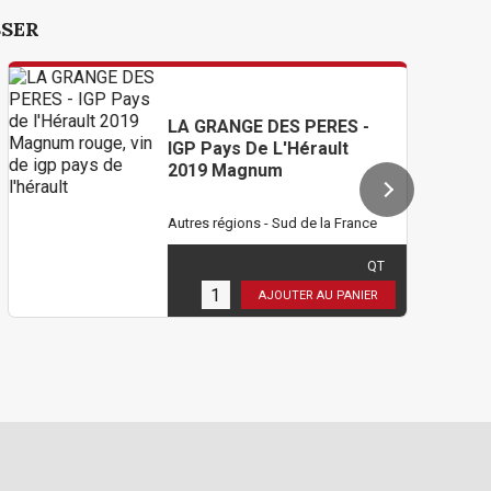
SSER
LA GRANGE DES PERES -
IGP Pays De L'Hérault
2019 Magnum
Autres régions - Sud de la France
466,80 €
TTC
( 389,00 € HT )
QT
1
en stock
AJOUTER AU PANIER