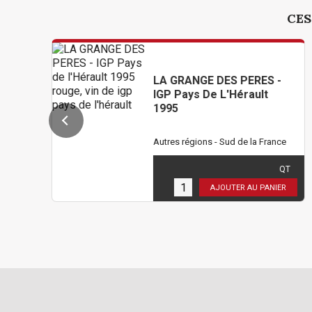
CES
LA GRANGE DES PERES -
IGP Pays De L'Hérault
1995
Autres régions - Sud de la France
462,00 €
TTC
( 385,00 € HT )
QT
1
en stock
AJOUTER AU PANIER