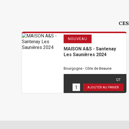
CES
NOUVEAU
MAISON A&S - Santenay
Les Saunières 2024
Bourgogne - Côte de Beaune
36,00 €
TTC
( 30,00 € HT )
QT
12
en stock
AJOUTER AU PANIER