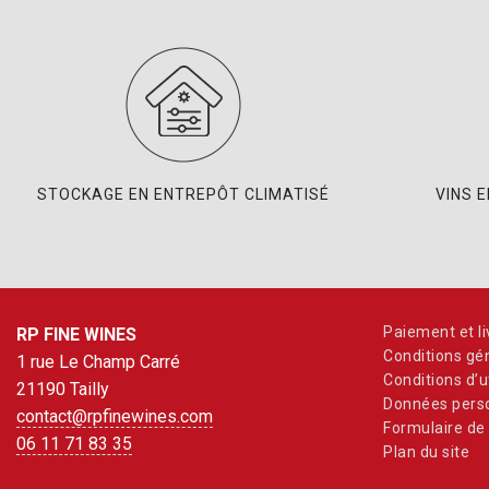
STOCKAGE EN ENTREPÔT CLIMATISÉ
VINS 
Paiement et li
RP FINE WINES
Conditions gé
1 rue Le Champ Carré
Conditions d’ut
21190 Tailly
Données perso
contact@rpfinewines.com
Formulaire de 
06 11 71 83 35
Plan du site