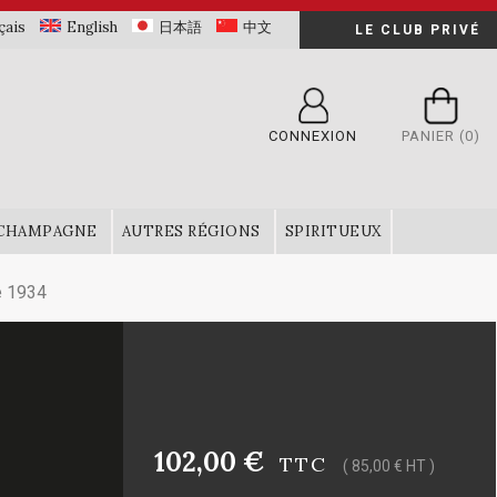
çais
English
日本語
中文
LE CLUB PRIVÉ
CONNEXION
PANIER
(0)
CHAMPAGNE
AUTRES RÉGIONS
SPIRITUEUX
e 1934
102,00 €
TTC
( 85,00 € HT )