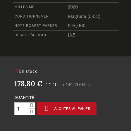
2020
MILLÉSIME
Magnum (150cl)
CONDITIONNEMENT
94+/100
NOTE ROBERT PARKER
13.5
DEGRÉ D'ALCOOL
2
En stock
178,80 €
TTC
( 149,00 € HT )
QUANTITÉ

AJOUTER AU PANIER