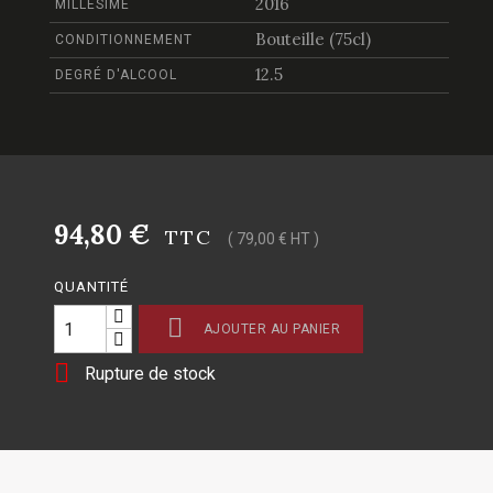
2016
MILLÉSIME
Bouteille (75cl)
CONDITIONNEMENT
12.5
DEGRÉ D'ALCOOL
94,80 €
TTC
( 79,00 € HT )
QUANTITÉ

AJOUTER AU PANIER

Rupture de stock