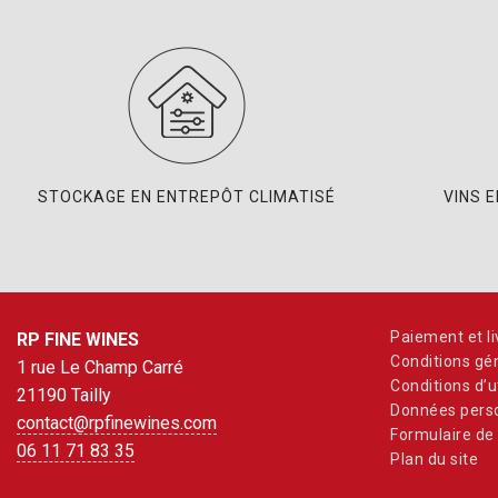
STOCKAGE EN ENTREPÔT CLIMATISÉ
VINS 
Paiement et li
RP FINE WINES
Conditions gé
1 rue Le Champ Carré
Conditions d’ut
21190 Tailly
Données perso
contact@rpfinewines.com
Formulaire de 
06 11 71 83 35
Plan du site