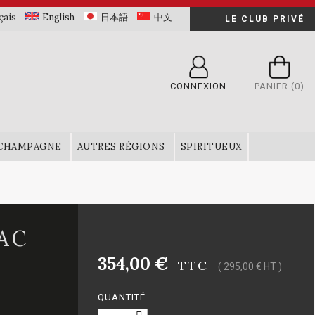
çais
English
日本語
中文
LE CLUB PRIVÉ
CONNEXION
PANIER
(0)
CHAMPAGNE
AUTRES RÉGIONS
SPIRITUEUX
AC
354,00 €
TTC
( 295,00 € HT )
QUANTITÉ