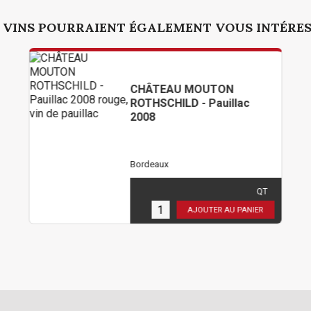
 VINS POURRAIENT ÉGALEMENT VOUS INTÉRE
CHÂTEAU MOUTON
ROTHSCHILD - Pauillac
2008
Bordeaux
432,00 €
TTC
( 360,00 € HT )
QT
1
en stock
AJOUTER AU PANIER