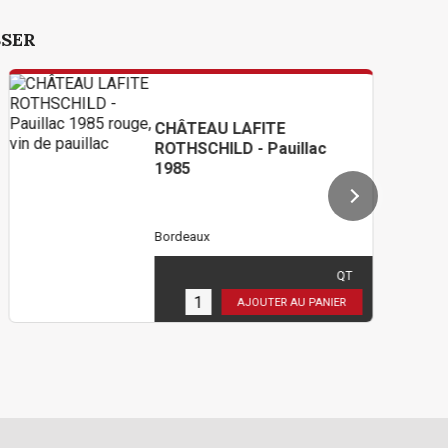
SSER
CHÂTEAU LAFITE
ROTHSCHILD - Pauillac
1985
Bordeaux
510,00 €
TTC
( 425,00 € HT )
QT
5
en stock
AJOUTER AU PANIER