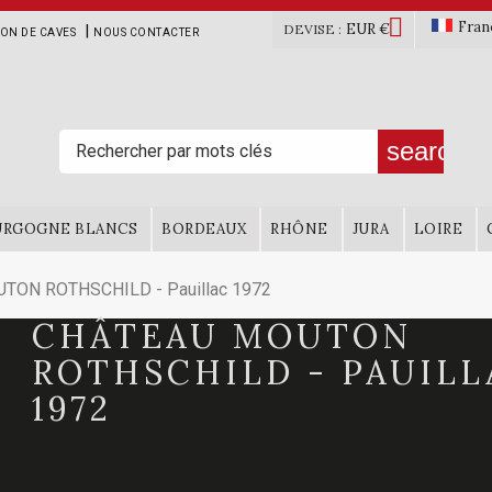

Fran
EUR €
|
DEVISE :
ION DE CAVES
NOUS CONTACTER
search
URGOGNE BLANCS
BORDEAUX
RHÔNE
JURA
LOIRE
TON ROTHSCHILD - Pauillac 1972
CHÂTEAU MOUTON
ROTHSCHILD - PAUILL
1972