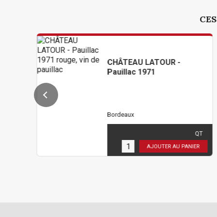
CES
CHÂTEAU LATOUR -
Pauillac 1971
Bordeaux
474,00 €
TTC
( 395,00 € HT )
QT
1
en stock
AJOUTER AU PANIER