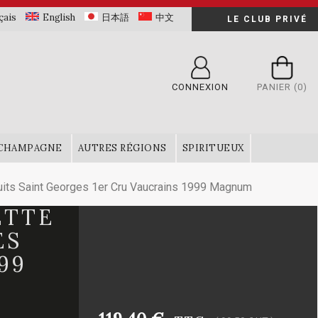
çais
English
日本語
中文
LE CLUB PRIVÉ
CONNEXION
PANIER
(0)
CHAMPAGNE
AUTRES RÉGIONS
SPIRITUEUX
ts Saint Georges 1er Cru Vaucrains 1999 Magnum
ETTE
ES
99