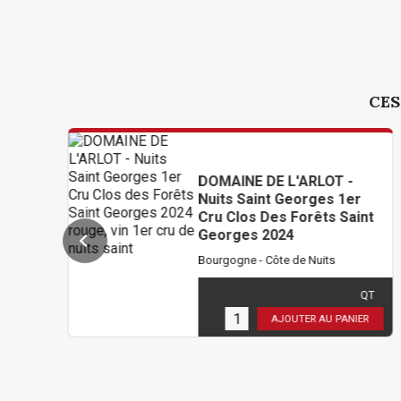
CES
DOMAINE DE L'ARLOT -
Nuits Saint Georges 1er
Cru Clos Des Forêts Saint
Georges 2024
Bourgogne - Côte de Nuits
102,00 €
TTC
( 85,00 € HT )
QT
6
en stock
AJOUTER AU PANIER