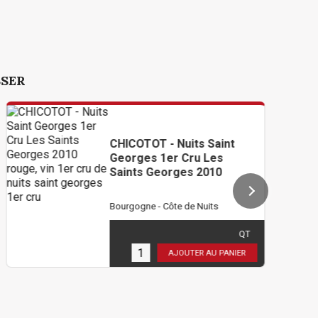
SSER
CHICOTOT - Nuits Saint
Georges 1er Cru Les
Saints Georges 2010
Bourgogne - Côte de Nuits
102,00 €
TTC
( 85,00 € HT )
QT
3
en stock
AJOUTER AU PANIER