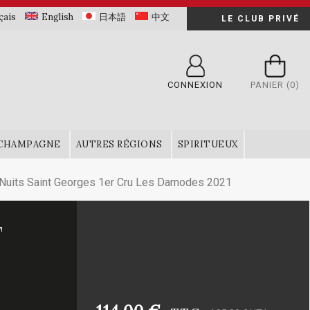
çais
English
日本語
中文
LE CLUB PRIVÉ
CONNEXION
PANIER
(0)
CHAMPAGNE
AUTRES RÉGIONS
SPIRITUEUX
its Saint Georges 1er Cru Les Damodes 2021
T