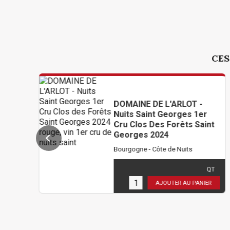
CES
DOMAINE DE L'ARLOT -
Nuits Saint Georges 1er
Cru Clos Des Forêts Saint
Georges 2024
Bourgogne - Côte de Nuits
102,00 €
TTC
( 85,00 € HT )
QT
6
en stock
AJOUTER AU PANIER