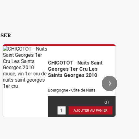
SSER
CHICOTOT - Nuits Saint
Georges 1er Cru Les
Saints Georges 2010
Bourgogne - Côte de Nuits
102,00 €
TTC
( 85,00 € HT )
QT
3
en stock
AJOUTER AU PANIER