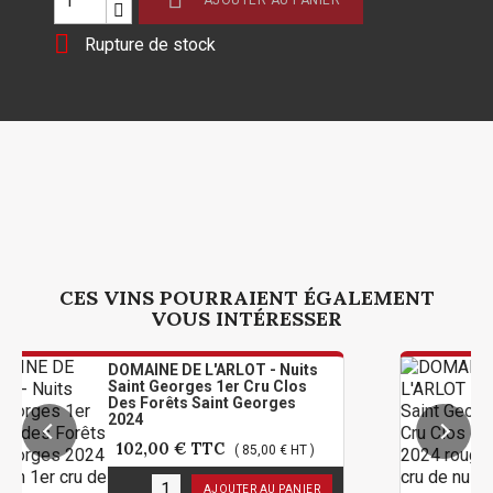
AJOUTER AU PANIER

Rupture de stock
CES VINS POURRAIENT ÉGALEMENT
VOUS INTÉRESSER
OMAINE DE L'ARLOT - Nuits
DOMAINE
int Georges 1er Cru Clos
Saint G
s Forêts Saint Georges
De L'Arl
024
102,0
102,00 €
TTC
( 85,00 € HT )
3
en st
en stock
AJOUTER AU PANIER