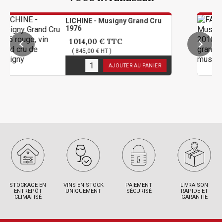
LICHINE - Musigny Grand Cru
FA
1976
Cr
1 014,00 €
TTC
3
( 845,00 € HT )
(
1
en stock
1
e
AJOUTER AU PANIER
STOCKAGE EN
VINS EN STOCK
PAIEMENT
LIVRAISON
ENTREPÔT
UNIQUEMENT
SÉCURISÉ
RAPIDE ET
CLIMATISÉ
GARANTIE