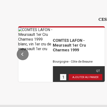
CES
COMTES LAFON -
Meursault 1er Cru
Charmes 1999
Bourgogne - Côte de Beaune
402,00 €
TTC
( 335,00 € HT )
QT
3
en stock
AJOUTER AU PANIER