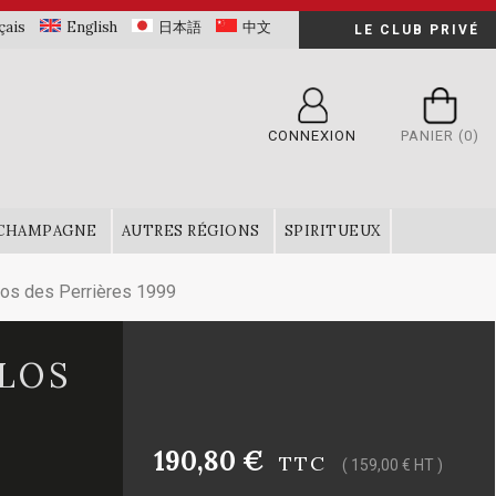
çais
English
日本語
中文
LE CLUB PRIVÉ
CONNEXION
PANIER
(0)
CHAMPAGNE
AUTRES RÉGIONS
SPIRITUEUX
los des Perrières 1999
LOS
190,80 €
TTC
( 159,00 € HT )