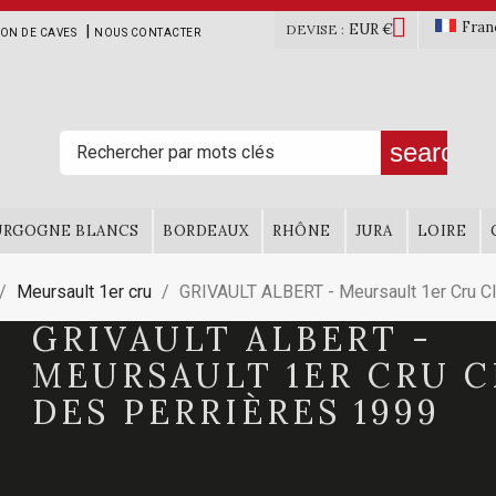

Fran
EUR €
|
DEVISE :
ION DE CAVES
NOUS CONTACTER
search
URGOGNE BLANCS
BORDEAUX
RHÔNE
JURA
LOIRE
Meursault 1er cru
GRIVAULT ALBERT - Meursault 1er Cru C
GRIVAULT ALBERT -
MEURSAULT 1ER CRU C
DES PERRIÈRES 1999