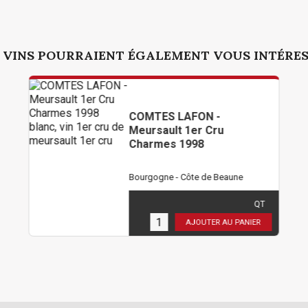
 VINS POURRAIENT ÉGALEMENT VOUS INTÉRE
COMTES LAFON -
Meursault 1er Cru
Charmes 1998
Bourgogne - Côte de Beaune
402,00 €
TTC
( 335,00 € HT )
QT
3
en stock
AJOUTER AU PANIER