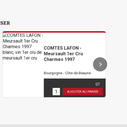
SSER
COMTES LAFON -
Meursault 1er Cru
Charmes 1997
Bourgogne - Côte de Beaune
402,00 €
TTC
( 335,00 € HT )
QT
3
en stock
AJOUTER AU PANIER