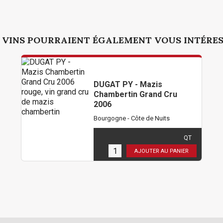
 VINS POURRAIENT ÉGALEMENT VOUS INTÉRE
DUGAT PY - Mazis
Chambertin Grand Cru
2006
Bourgogne - Côte de Nuits
574,80 €
TTC
( 479,00 € HT )
QT
1
en stock
AJOUTER AU PANIER