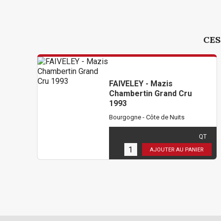
CES
FAIVELEY - Mazis
Chambertin Grand Cru
1993
Bourgogne - Côte de Nuits
324,00 €
TTC
( 270,00 € HT )
QT
1
en stock
AJOUTER AU PANIER