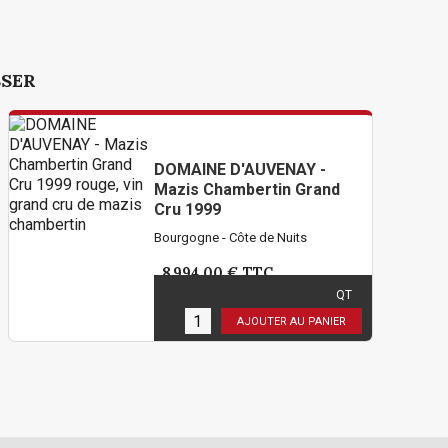
SSER
DOMAINE D'AUVENAY -
Mazis Chambertin Grand
Cru 1999
Bourgogne - Côte de Nuits
8 994,00 €
TTC
( 7 495,00 € HT )
QT
4
en stock
AJOUTER AU PANIER