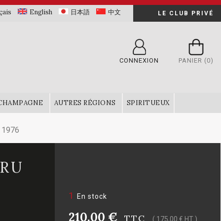
çais
English
日本語
中文
LE CLUB PRIVÉ
CONNEXION
PANIER
(0)
CHAMPAGNE
AUTRES RÉGIONS
SPIRITUEUX
u 1976
CRU
1
En stock
210,00 €
TTC
( 175,00 € HT )