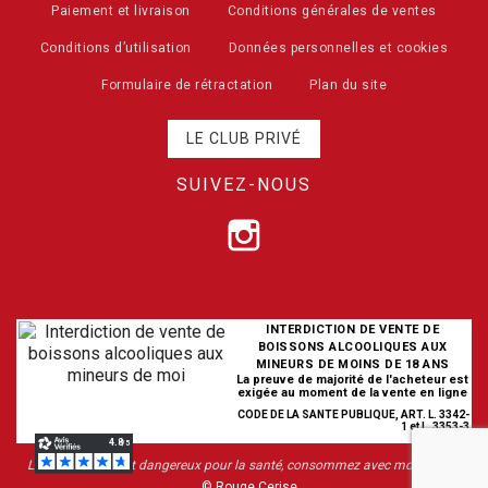
Paiement et livraison
Conditions générales de ventes
Conditions d’utilisation
Données personnelles et cookies
Formulaire de rétractation
Plan du site
LE CLUB PRIVÉ
SUIVEZ-NOUS
INTERDICTION DE VENTE DE
BOISSONS ALCOOLIQUES AUX
MINEURS DE MOINS DE 18 ANS
La preuve de majorité de l'acheteur est
exigée au moment de la vente en ligne
CODE DE LA SANTE PUBLIQUE, ART. L. 3342-
1 et L. 3353-3
L’abus d’alcool est dangereux pour la santé, consommez avec modération
© Rouge Cerise