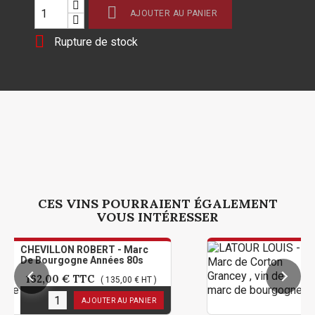

AJOUTER AU PANIER

Rupture de stock
CES VINS POURRAIENT ÉGALEMENT
VOUS INTÉRESSER
N ROBERT - Marc
LATOUR LOUIS -
gne Années 80s
Corton Grancey
€
TTC
90,00 €
TTC
( 135,00 € HT )
k
1
en stock
AJOUTER AU PANIER
AJO