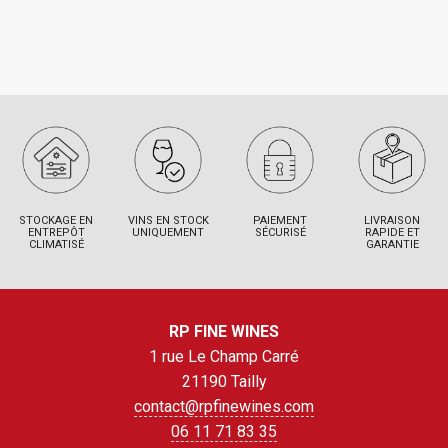
STOCKAGE EN
VINS EN STOCK
PAIEMENT
LIVRAISON
ENTREPÔT
UNIQUEMENT
SÉCURISÉ
RAPIDE ET
CLIMATISÉ
GARANTIE
RP FINE WINES
1 rue Le Champ Carré
21190 Tailly
contact@rpfinewines.com
06 11 71 83 35