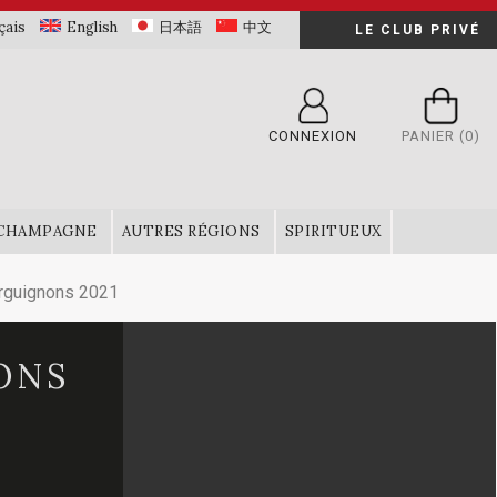
çais
English
日本語
中文
LE CLUB PRIVÉ
CONNEXION
PANIER
(0)
CHAMPAGNE
AUTRES RÉGIONS
SPIRITUEUX
guignons 2021
-
ONS