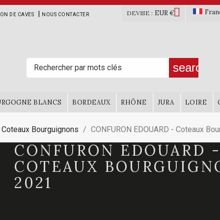

Fran
EUR €
|
DEVISE :
ION DE CAVES
NOUS CONTACTER
search
URGOGNE BLANCS
BORDEAUX
RHÔNE
JURA
LOIRE
Coteaux Bourguignons
CONFURON EDOUARD - Coteaux Bour
CONFURON EDOUARD 
COTEAUX BOURGUIGN
2021