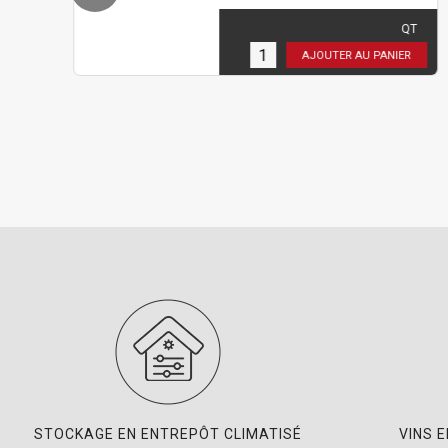
18,00 €
TTC
( 15,00 € HT )
QT
12
en stock
AJOUTER AU PANIER
STOCKAGE EN ENTREPÔT CLIMATISÉ
VINS 