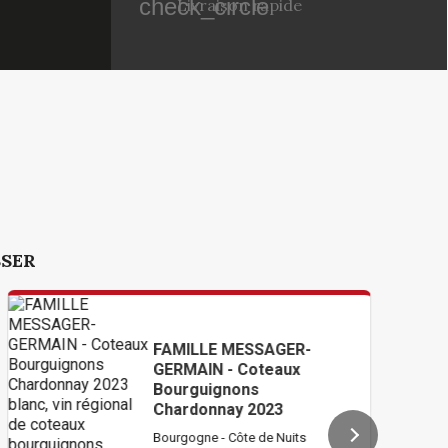
check_circle
Livraison rapide
SSER
FAMILLE MESSAGER-
CO
GERMAIN - Coteaux
Co
Bourguignons
20
Chardonnay 2023
Bourgogne - Côte de Nuits
Bour