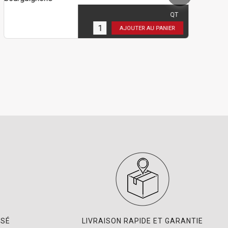
27,00 €
TTC
18
( 22,50 € HT )
QT
12
en stock
16
AJOUTER AU PANIER
ISÉ
LIVRAISON RAPIDE ET GARANTIE