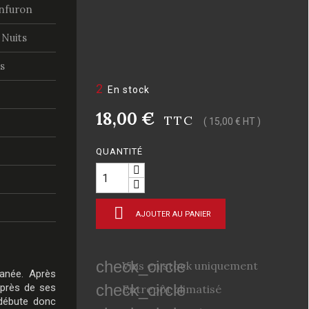
nfuron
Nuits
s
2
En stock
18,00 €
TTC
( 15,00 € HT )
QUANTITÉ

AJOUTER AU PANIER
check_circle
Vins en stock uniquement
anée
. Après
check_circle
auprès de ses
Entrepôt climatisé
débute donc