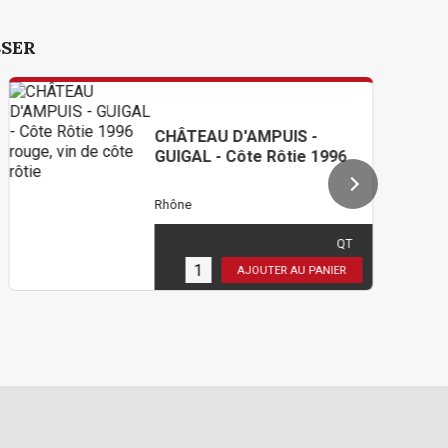
SSER
CHÂTEAU D'AMPUIS -
GUIGAL - Côte Rôtie 1996
Rhône
150,00 €
TTC
( 125,00 € HT )
QT
3
en stock
AJOUTER AU PANIER