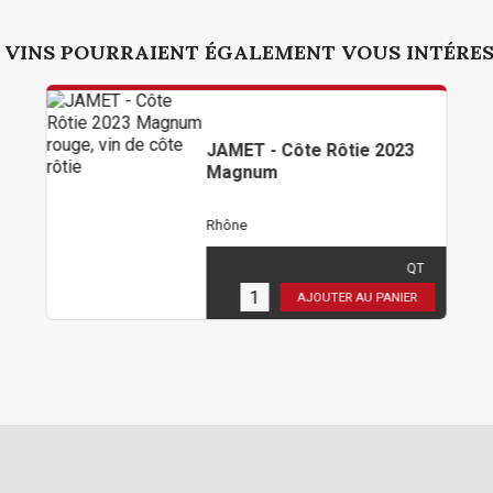
 VINS POURRAIENT ÉGALEMENT VOUS INTÉRE
JAMET - Côte Rôtie 2023
Magnum
Rhône
239,40 €
TTC
( 199,50 € HT )
QT
1
en stock
AJOUTER AU PANIER