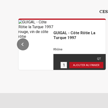
CES
GUIGAL - Côte Rôtie La
Turque 1997
Rhône
310,80 €
TTC
( 259,00 € HT )
QT
1
en stock
AJOUTER AU PANIER