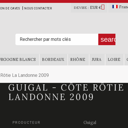

Fran
EUR €
|
DEVISE :
ION DE CAVES
NOUS CONTACTER
search
URGOGNE BLANCS
BORDEAUX
RHÔNE
JURA
LOIRE
 Rôtie La Landonne 2009
GUIGAL - CÔTE RÔTIE
LANDONNE 2009
Guigal
PRODUCTEUR