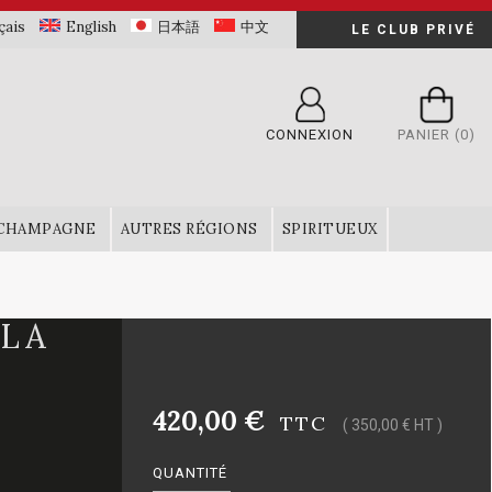
çais
English
日本語
中文
LE CLUB PRIVÉ
CONNEXION
PANIER
(0)
CHAMPAGNE
AUTRES RÉGIONS
SPIRITUEUX
 LA
420,00 €
TTC
( 350,00 € HT )
QUANTITÉ