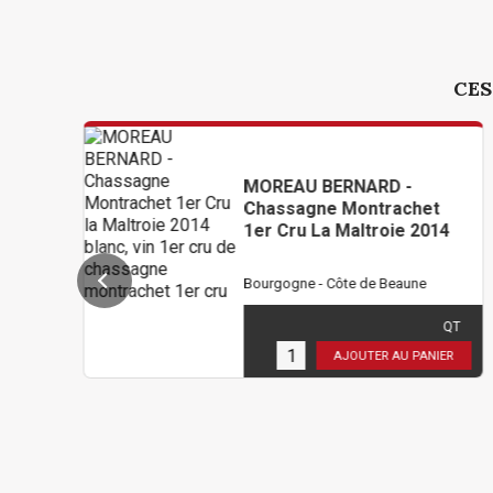
CES
MOREAU BERNARD -
Chassagne Montrachet
1er Cru La Maltroie 2014
Bourgogne - Côte de Beaune
264,00 €
TTC
( 220,00 € HT )
QT
6
en stock
AJOUTER AU PANIER