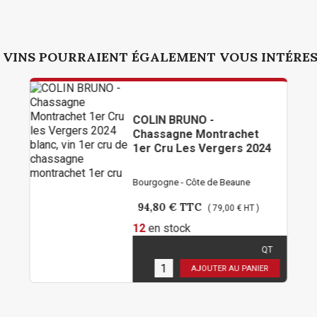
 VINS POURRAIENT ÉGALEMENT VOUS INTÉRE
COLIN BRUNO -
Chassagne Montrachet
1er Cru Les Vergers 2024
Bourgogne - Côte de Beaune
94,80 €
TTC
( 79,00 € HT )
12
en stock
QT
Limité à 2 bouteilles par
personne !
AJOUTER AU PANIER