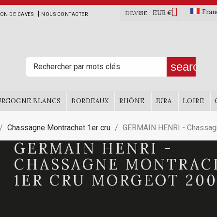

Fran
EUR €
|
DEVISE :
ION DE CAVES
NOUS CONTACTER
search
URGOGNE BLANCS
BORDEAUX
RHÔNE
JURA
LOIRE
Chassagne Montrachet 1er cru
GERMAIN HENRI - Chassagn
GERMAIN HENRI -
CHASSAGNE MONTRAC
1ER CRU MORGEOT 200