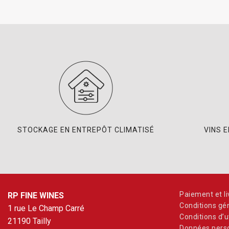
STOCKAGE EN ENTREPÔT CLIMATISÉ
VINS 
Paiement et li
RP FINE WINES
Conditions gé
1 rue Le Champ Carré
Conditions d’ut
21190 Tailly
Données perso