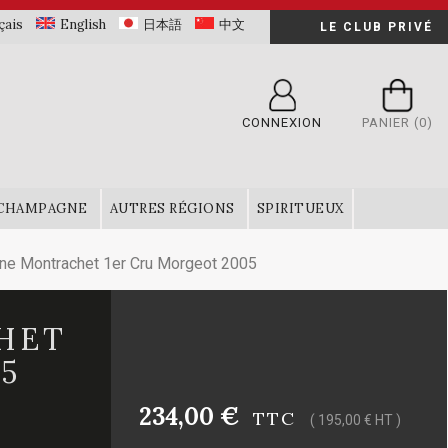
çais
English
日本語
中文
LE CLUB PRIVÉ
CONNEXION
PANIER
(0)
CHAMPAGNE
AUTRES RÉGIONS
SPIRITUEUX
e Montrachet 1er Cru Morgeot 2005
HET
5
234,00 €
TTC
( 195,00 € HT )