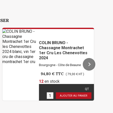
SSER
COLIN BRUNO -
Chassagne Montrachet
1er Cru Les Chenevottes
2024
Bourgogne - Côte de Beaune
94,80 €
TTC
( 79,00 € HT )
12
en stock
QT
Limité à 2 bouteilles par
personne !
AJOUTER AU PANIER