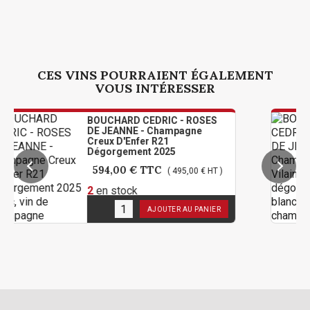
CES VINS POURRAIENT ÉGALEMENT
VOUS INTÉRESSER
BOUCHARD CEDRIC - ROSES
BOU
DE JEANNE - Champagne
DE 
Creux D'Enfer R21
Vil
Dégorgement 2025
202
594,00 €
TTC
17
( 495,00 € HT )
2
en stock
3
en
AJOUTER AU PANIER