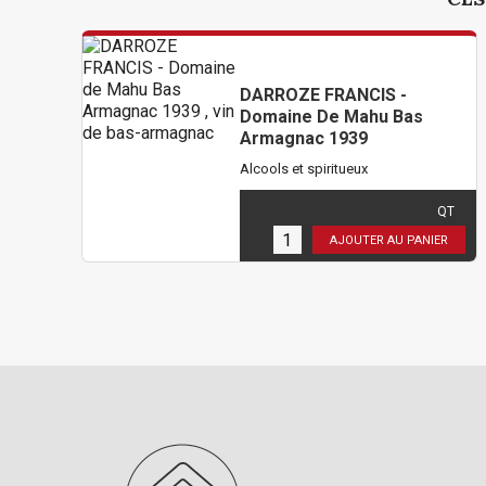
DARROZE FRANCIS -
Domaine De Mahu Bas
Armagnac 1939
Alcools et spiritueux
780,00 €
TTC
( 650,00 € HT )
QT
1
en stock
AJOUTER AU PANIER