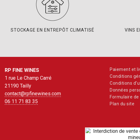
STOCKAGE EN ENTREPÔT CLIMATISÉ
VINS 
Paiement et li
RP FINE WINES
Conditions gé
1 rue Le Champ Carré
Conditions d’ut
21190 Tailly
Données perso
contact@rpfinewines.com
Formulaire de 
06 11 71 83 35
Plan du site