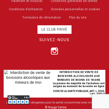
Paiement et livraison
Conditions générales de ventes
Conditions d’utilisation
Données personnelles et cookies
Formulaire de rétractation
Plan du site
LE CLUB PRIVÉ
SUIVEZ-NOUS
INTERDICTION DE VENTE DE
BOISSONS ALCOOLIQUES AUX
MINEURS DE MOINS DE 18 ANS
La preuve de majorité de l'acheteur est
exigée au moment de la vente en ligne
CODE DE LA SANTE PUBLIQUE, ART. L. 3342-
1 et L. 3353-3
L’abus d’alcool est dangereux pour la santé, consommez avec modération
© Rouge Cerise