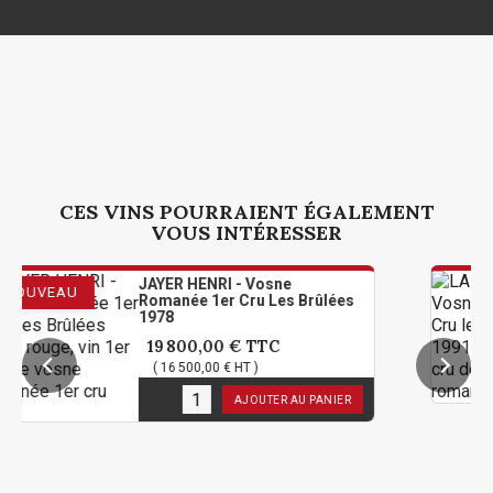
CES VINS POURRAIENT ÉGALEMENT
VOUS INTÉRESSER
JAYER HENRI - Vosne
LA
Romanée 1er Cru Les Brûlées
1e
1978
2
19 800,00 €
TTC
4
e
( 16 500,00 € HT )
2
en stock
AJOUTER AU PANIER