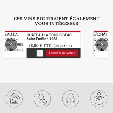
CES VINS POURRAIENT ÉGALEMENT
VOUS INTÉRESSER
CHÂTEAU LA TOUR FIGEAC -
CHÂTE
Saint Emilion 1983
Saint
46,80 €
TTC
142,
( 39,00 € HT )
1
en stock
1
en 
AJOUTER AU PANIER