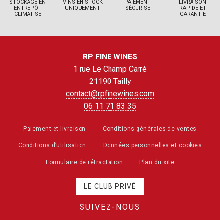
STOCKAGE EN
VINS EN STOCK
PAIEMENT
LIVRAISON
ENTREPÔT
UNIQUEMENT
SÉCURISÉ
RAPIDE ET
CLIMATISÉ
GARANTIE
RP FINE WINES
1 rue Le Champ Carré
21190 Tailly
contact@rpfinewines.com
06 11 71 83 35
Paiement et livraison
Conditions générales de ventes
Conditions d’utilisation
Données personnelles et cookies
Formulaire de rétractation
Plan du site
LE CLUB PRIVÉ
SUIVEZ-NOUS