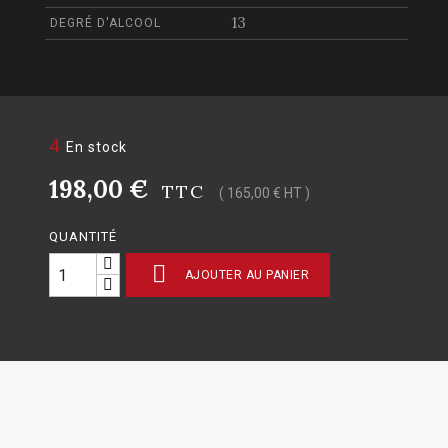
13
DEGRÉ D'ALCOOL
4
En stock
198,00 €
TTC
( 165,00 € HT )
QUANTITÉ

AJOUTER AU PANIER