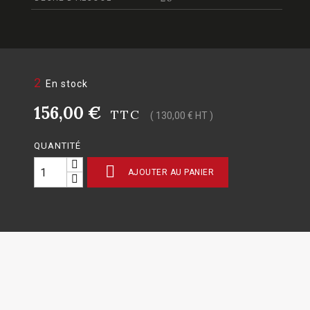
2
En stock
156,00 €
TTC
( 130,00 € HT )
QUANTITÉ

AJOUTER AU PANIER