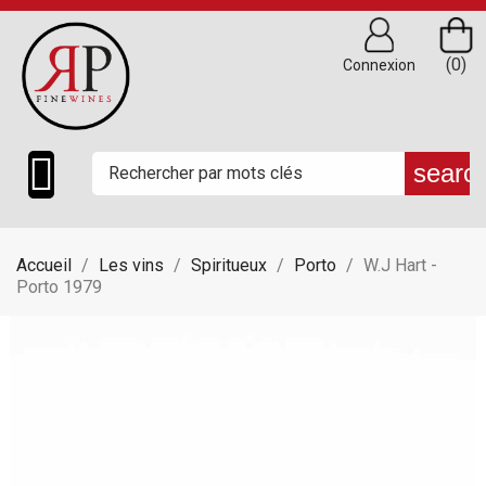
(0)
Connexion

searc
Accueil
Les vins
Spiritueux
Porto
W.J Hart -
Porto 1979