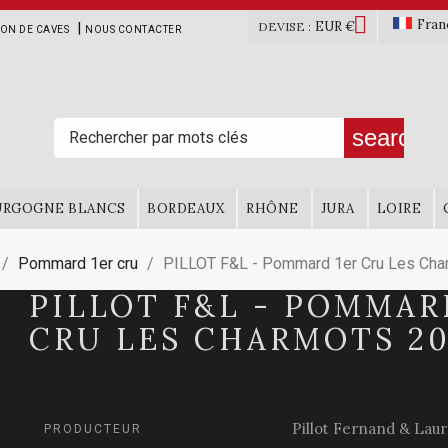

Fran
EUR €
|
DEVISE :
ION DE CAVES
NOUS CONTACTER
search
URGOGNE BLANCS
BORDEAUX
RHÔNE
JURA
LOIRE
Pommard 1er cru
PILLOT F&L - Pommard 1er Cru Les Cha
PILLOT F&L - POMMAR
CRU LES CHARMOTS 2
Pillot Fernand & Lau
PRODUCTEUR