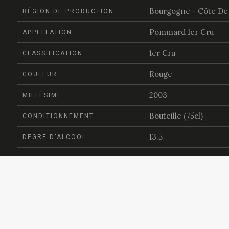
Bourgogne - Côte De
RÉGION DE PRODUCTION
Pommard 1er Cru
APPELLATION
1er Cru
CLASSIFICATION
Rouge
COULEUR
2003
MILLÉSIME
Bouteille (75cl)
CONDITIONNEMENT
13.5
DEGRÉ D'ALCOOL