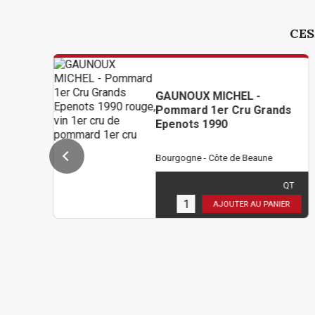
CES
GAUNOUX MICHEL -
Pommard 1er Cru Grands
Epenots 1990
Bourgogne - Côte de Beaune
432,00 €
TTC
( 360,00 € HT )
QT
2
en stock
AJOUTER AU PANIER