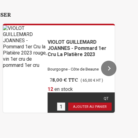
SSER
VIOLOT GUILLEMARD
JOANNES - Pommard 1er
Cru La Platière 2023
Bourgogne - Côte de Beaune
78,00 €
TTC
( 65,00 € HT )
12
en stock
QT
Limité à 2 bouteilles par
personne !
AJOUTER AU PANIER