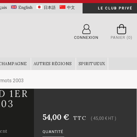
çais
English
日本語
中文
LE CLUB PRIVÉ
CONNEXION
PANIER
(0)
CHAMPAGNE
AUTRES RÉGIONS
SPIRITUEUX
rmots 2003
D 1ER
003
54,00 €
TTC
( 45,00 € HT )
rent
QUANTITÉ