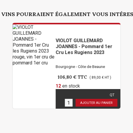
 VINS POURRAIENT ÉGALEMENT VOUS INTÉRE
VIOLOT GUILLEMARD
JOANNES - Pommard 1er
Cru Les Rugiens 2023
Bourgogne - Côte de Beaune
106,80 €
TTC
( 89,00 € HT )
12
en stock
QT
Limité à 2 bouteilles par
personne !
AJOUTER AU PANIER