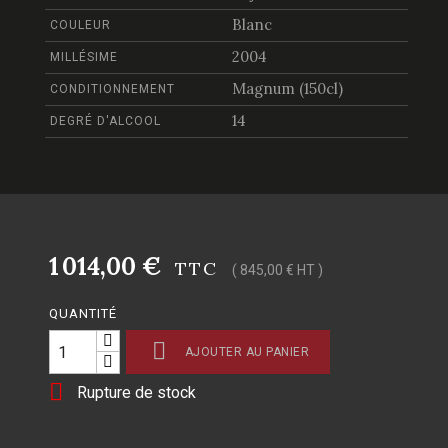
Blanc
COULEUR
2004
MILLÉSIME
Magnum (150cl)
CONDITIONNEMENT
14
DEGRÉ D'ALCOOL
1 014,00 €
TTC
( 845,00 € HT )
QUANTITÉ

AJOUTER AU PANIER

Rupture de stock