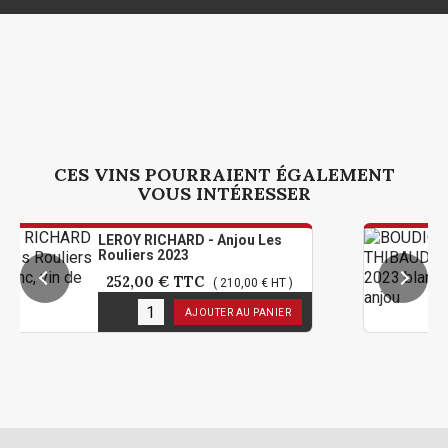
CES VINS POURRAIENT ÉGALEMENT
VOUS INTÉRESSER
EROY RICHARD - Anjou Les
BOUDIG
uliers 2023
Anjou 2
252,00 €
TTC
26,40
( 210,00 € HT )
en stock
4
en st
AJOUTER AU PANIER