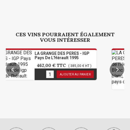
CES VINS POURRAIENT ÉGALEMENT
VOUS INTÉRESSER
LA GRANGE DES PERES - IGP
LA 
Pays De L'Hérault 1995
Pay
Ma
462,00 €
TTC
( 385,00 € HT )
66
1
en stock
AJOUTER AU PANIER
( 
1
en