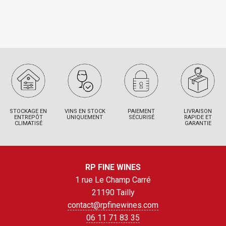
STOCKAGE EN
VINS EN STOCK
PAIEMENT
LIVRAISON
ENTREPÔT
UNIQUEMENT
SÉCURISÉ
RAPIDE ET
CLIMATISÉ
GARANTIE
RP FINE WINES
1 rue Le Champ Carré
21190 Tailly
contact@rpfinewines.com
06 11 71 83 35