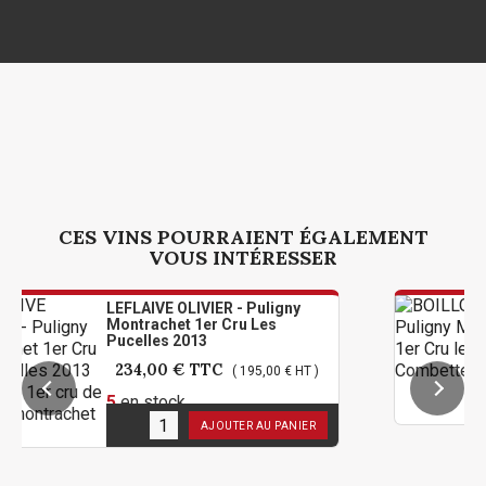
CES VINS POURRAIENT ÉGALEMENT
VOUS INTÉRESSER
FLAIVE OLIVIER - Puligny
BOILLOT
ontrachet 1er Cru Les
Montrac
ucelles 2013
Combet
234,00 €
TTC
156,0
( 195,00 € HT )
en stock
5
en st
AJOUTER AU PANIER