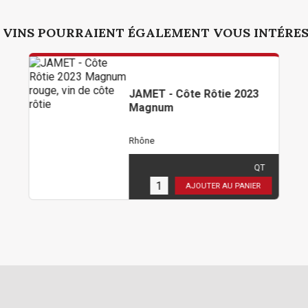
 VINS POURRAIENT ÉGALEMENT VOUS INTÉRE
JAMET - Côte Rôtie 2023
Magnum
Rhône
239,40 €
TTC
( 199,50 € HT )
QT
1
en stock
AJOUTER AU PANIER