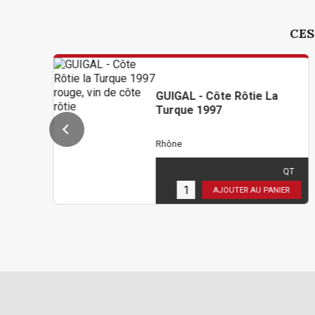
CES
GUIGAL - Côte Rôtie La
Turque 1997
Rhône
310,80 €
TTC
( 259,00 € HT )
QT
1
en stock
AJOUTER AU PANIER