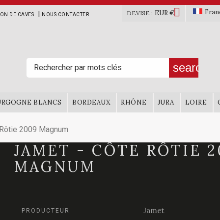

Fran
EUR €
|
DEVISE :
ION DE CAVES
NOUS CONTACTER
search
URGOGNE BLANCS
BORDEAUX
RHÔNE
JURA
LOIRE
 Rôtie 2009 Magnum
JAMET - CÔTE RÔTIE 2
MAGNUM
Jamet
PRODUCTEUR