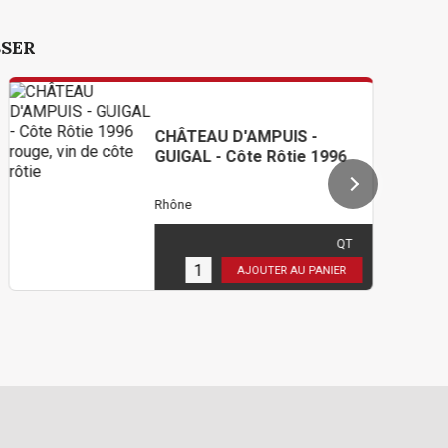
SSER
CHÂTEAU D'AMPUIS -
GUIGAL - Côte Rôtie 1996
Rhône
150,00 €
TTC
( 125,00 € HT )
QT
3
en stock
AJOUTER AU PANIER