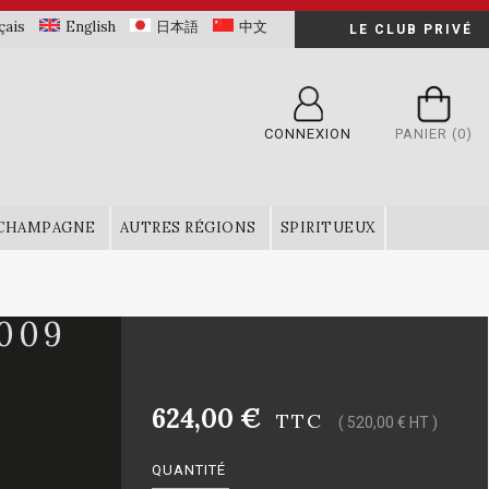
çais
English
日本語
中文
LE CLUB PRIVÉ
CONNEXION
PANIER
(0)
CHAMPAGNE
AUTRES RÉGIONS
SPIRITUEUX
009
624,00 €
TTC
( 520,00 € HT )
QUANTITÉ