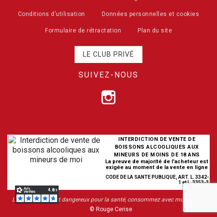
Conditions d’utilisation
Données personnelles et cookies
Formulaire de rétractation
Plan du site
LE CLUB PRIVÉ
SUIVEZ-NOUS
INTERDICTION DE VENTE DE
BOISSONS ALCOOLIQUES AUX
MINEURS DE MOINS DE 18 ANS
La preuve de majorité de l'acheteur est
exigée au moment de la vente en ligne
CODE DE LA SANTE PUBLIQUE, ART. L. 3342-
1 et L. 3353-3
L’abus d’alcool est dangereux pour la santé, consommez avec modération
© Rouge Cerise