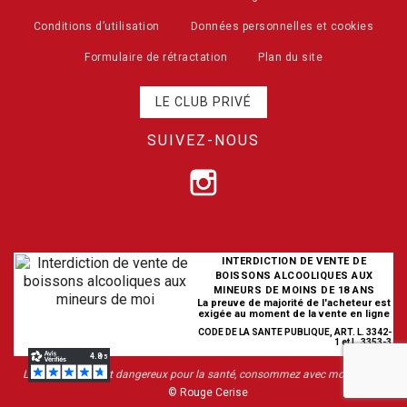
Conditions d’utilisation
Données personnelles et cookies
Formulaire de rétractation
Plan du site
LE CLUB PRIVÉ
SUIVEZ-NOUS
INTERDICTION DE VENTE DE
BOISSONS ALCOOLIQUES AUX
MINEURS DE MOINS DE 18 ANS
La preuve de majorité de l'acheteur est
exigée au moment de la vente en ligne
CODE DE LA SANTE PUBLIQUE, ART. L. 3342-
1 et L. 3353-3
L’abus d’alcool est dangereux pour la santé, consommez avec modération
© Rouge Cerise