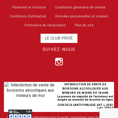
Paiement et livraison
Conditions générales de ventes
Conditions d’utilisation
Données personnelles et cookies
Formulaire de rétractation
Plan du site
LE CLUB PRIVÉ
SUIVEZ-NOUS
INTERDICTION DE VENTE DE
BOISSONS ALCOOLIQUES AUX
MINEURS DE MOINS DE 18 ANS
La preuve de majorité de l'acheteur est
exigée au moment de la vente en ligne
CODE DE LA SANTE PUBLIQUE, ART. L. 3342-
1 et L. 3353-3
L’abus d’alcool est dangereux pour la santé, consommez avec modération